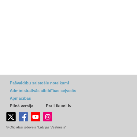
Pašvaldību saistošie noteikumi
Administratīvās atbildības ceļvedis
Apmācības
Pilnā versija
Par Likumi.lv
© Oficiālais izdevējs "Latvijas Vēstnesis"