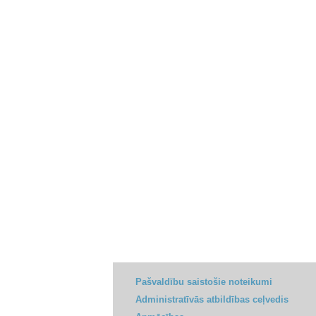
Pašvaldību saistošie noteikumi
Administratīvās atbildības ceļvedis