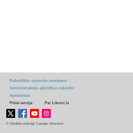
Pašvaldību saistošie noteikumi
Administratīvās atbildības ceļvedis
Apmācības
Pilnā versija
Par Likumi.lv
© Oficiālais izdevējs "Latvijas Vēstnesis"