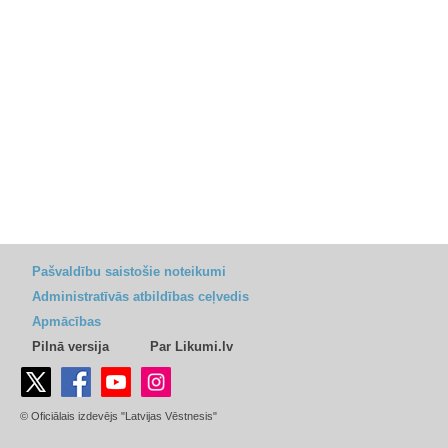
Pašvaldību saistošie noteikumi
Administratīvās atbildības ceļvedis
Apmācības
Pilnā versija
Par Likumi.lv
© Oficiālais izdevējs "Latvijas Vēstnesis"