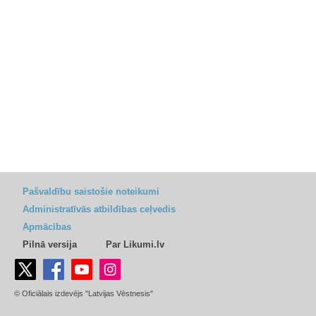
Pašvaldību saistošie noteikumi
Administratīvās atbildības ceļvedis
Apmācības
Pilnā versija
Par Likumi.lv
© Oficiālais izdevējs "Latvijas Vēstnesis"