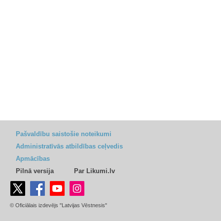
Pašvaldību saistošie noteikumi
Administratīvās atbildības ceļvedis
Apmācības
Pilnā versija
Par Likumi.lv
© Oficiālais izdevējs "Latvijas Vēstnesis"