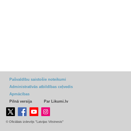
Pašvaldību saistošie noteikumi
Administratīvās atbildības ceļvedis
Apmācības
Pilnā versija
Par Likumi.lv
© Oficiālais izdevējs "Latvijas Vēstnesis"