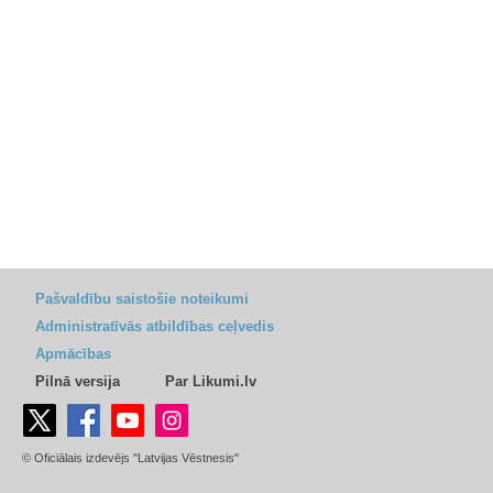
Pašvaldību saistošie noteikumi
Administratīvās atbildības ceļvedis
Apmācības
Pilnā versija
Par Likumi.lv
© Oficiālais izdevējs "Latvijas Vēstnesis"