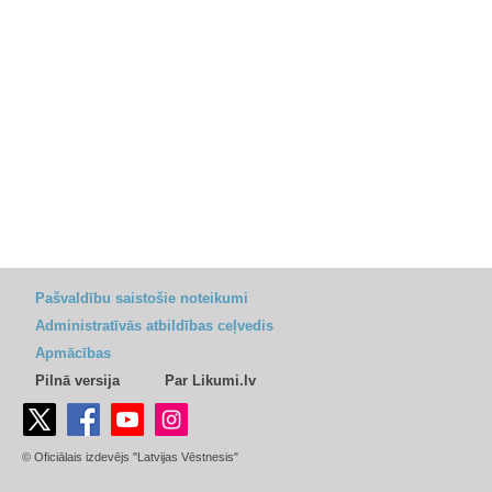
Pašvaldību saistošie noteikumi
Administratīvās atbildības ceļvedis
Apmācības
Pilnā versija
Par Likumi.lv
© Oficiālais izdevējs "Latvijas Vēstnesis"