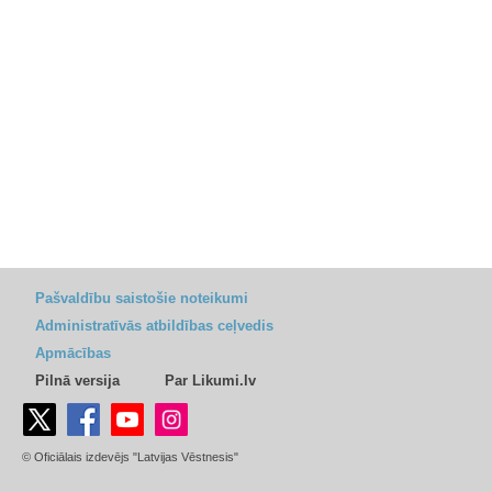
Pašvaldību saistošie noteikumi
Administratīvās atbildības ceļvedis
Apmācības
Pilnā versija
Par Likumi.lv
© Oficiālais izdevējs "Latvijas Vēstnesis"