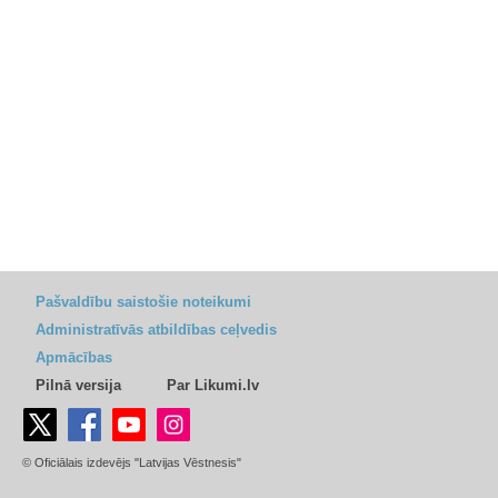
Pašvaldību saistošie noteikumi
Administratīvās atbildības ceļvedis
Apmācības
Pilnā versija
Par Likumi.lv
© Oficiālais izdevējs "Latvijas Vēstnesis"