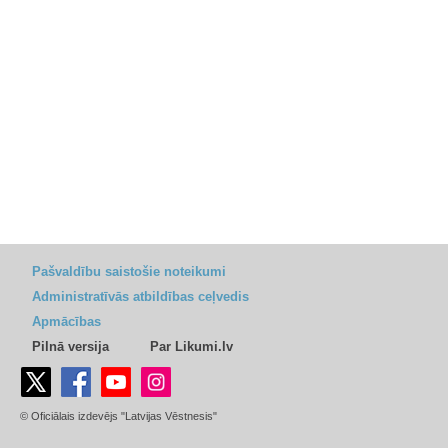
Pašvaldību saistošie noteikumi
Administratīvās atbildības ceļvedis
Apmācības
Pilnā versija
Par Likumi.lv
© Oficiālais izdevējs "Latvijas Vēstnesis"