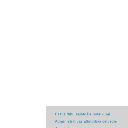
Pašvaldību saistošie noteikumi
Administratīvās atbildības ceļvedis