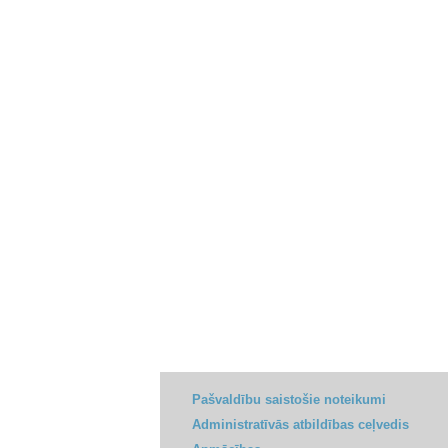
Pašvaldību saistošie noteikumi
Administratīvās atbildības ceļvedis