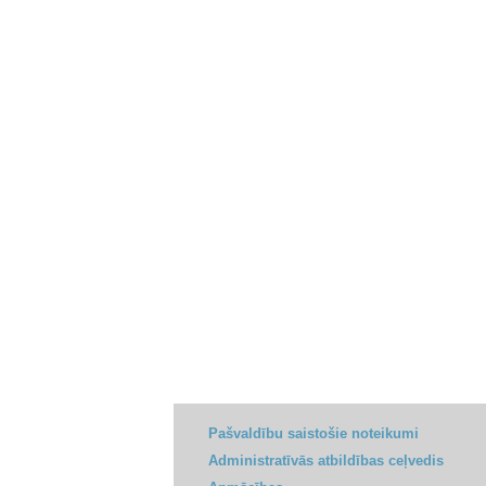
Pašvaldību saistošie noteikumi
Administratīvās atbildības ceļvedis