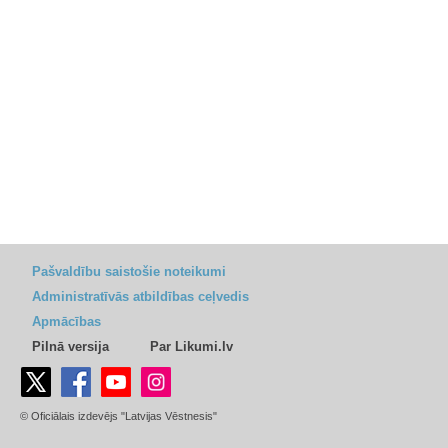
Pašvaldību saistošie noteikumi
Administratīvās atbildības ceļvedis
Apmācības
Pilnā versija
Par Likumi.lv
© Oficiālais izdevējs "Latvijas Vēstnesis"