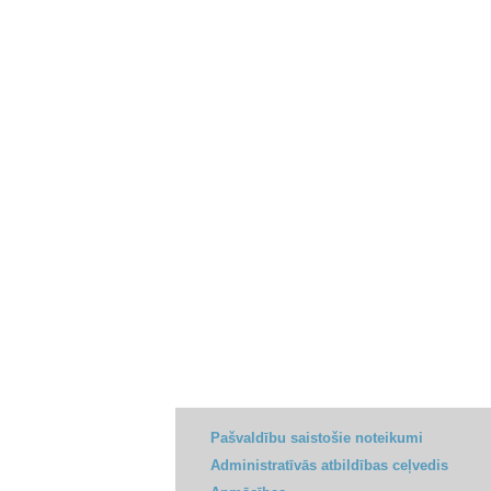
Pašvaldību saistošie noteikumi
Administratīvās atbildības ceļvedis