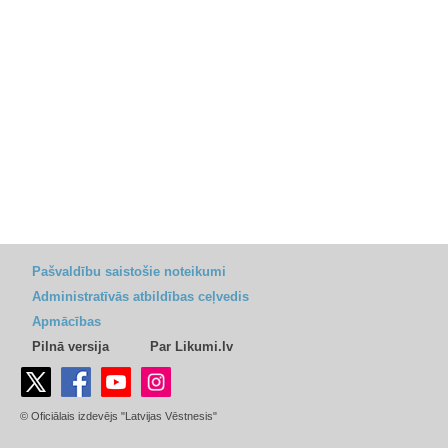
Pašvaldību saistošie noteikumi
Administratīvās atbildības ceļvedis
Apmācības
Pilnā versija
Par Likumi.lv
© Oficiālais izdevējs "Latvijas Vēstnesis"