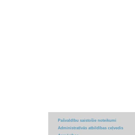
Pašvaldību saistošie noteikumi
Administratīvās atbildības ceļvedis