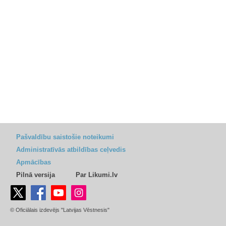
Pašvaldību saistošie noteikumi
Administratīvās atbildības ceļvedis
Apmācības
Pilnā versija
Par Likumi.lv
© Oficiālais izdevējs "Latvijas Vēstnesis"