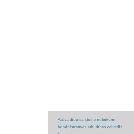
Pašvaldību saistošie noteikumi
Administratīvās atbildības ceļvedis