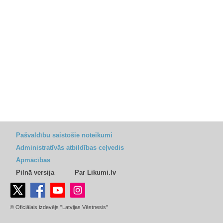
Pašvaldību saistošie noteikumi
Administratīvās atbildības ceļvedis
Apmācības
Pilnā versija
Par Likumi.lv
© Oficiālais izdevējs "Latvijas Vēstnesis"