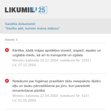
Saistītie dokumenti:
"tiesību akti, kuriem maina statusu"
Atlasīti: 3
Kārtība, kādā mājas apstākļos izsviež, izspiež, iepako un
uzglabā medu, kā arī to transportē un izplata
Ministru kabineta 21.12.2004. noteikumi Nr. 1031
/
LV, 27.12.2004.
Noteikumi par higiēnas prasībām tādu neiepakotu šķidro
eļļu un tauku pārvadāšanai pa jūru, kuri paredzēti
izmantošanai pārtikā
Ministru kabineta 22.04.2004. noteikumi Nr. 410
/
LV, 01.05.2004.