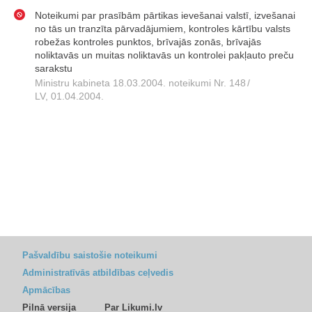
Noteikumi par prasībām pārtikas ievešanai valstī, izvešanai
no tās un tranzīta pārvadājumiem, kontroles kārtību valsts
robežas kontroles punktos, brīvajās zonās, brīvajās
noliktavās un muitas noliktavās un kontrolei pakļauto preču
sarakstu
Ministru kabineta 18.03.2004. noteikumi Nr. 148
/
LV, 01.04.2004.
Pašvaldību saistošie noteikumi
Administratīvās atbildības ceļvedis
Apmācības
Pilnā versija
Par Likumi.lv