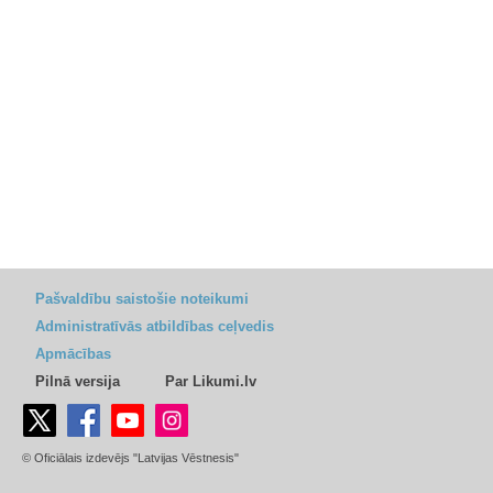
Pašvaldību saistošie noteikumi
Administratīvās atbildības ceļvedis
Apmācības
Pilnā versija
Par Likumi.lv
© Oficiālais izdevējs "Latvijas Vēstnesis"