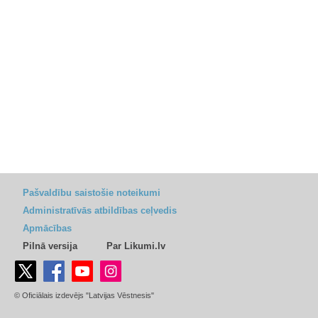
Pašvaldību saistošie noteikumi
Administratīvās atbildības ceļvedis
Apmācības
Pilnā versija
Par Likumi.lv
© Oficiālais izdevējs "Latvijas Vēstnesis"