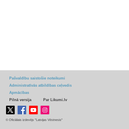
Pašvaldību saistošie noteikumi
Administratīvās atbildības ceļvedis
Apmācības
Pilnā versija
Par Likumi.lv
© Oficiālais izdevējs "Latvijas Vēstnesis"