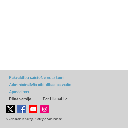
Pašvaldību saistošie noteikumi
Administratīvās atbildības ceļvedis
Apmācības
Pilnā versija
Par Likumi.lv
© Oficiālais izdevējs "Latvijas Vēstnesis"