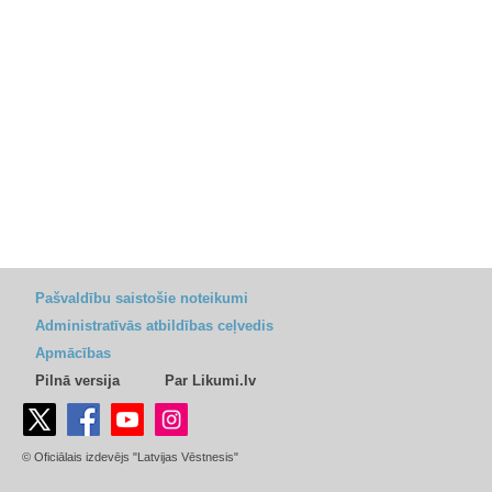
Pašvaldību saistošie noteikumi
Administratīvās atbildības ceļvedis
Apmācības
Pilnā versija
Par Likumi.lv
© Oficiālais izdevējs "Latvijas Vēstnesis"