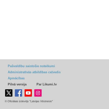
Pašvaldību saistošie noteikumi
Administratīvās atbildības ceļvedis
Apmācības
Pilnā versija
Par Likumi.lv
© Oficiālais izdevējs "Latvijas Vēstnesis"