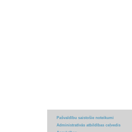
Pašvaldību saistošie noteikumi
Administratīvās atbildības ceļvedis