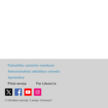
Pašvaldību saistošie noteikumi
Administratīvās atbildības ceļvedis
Apmācības
Pilnā versija
Par Likumi.lv
© Oficiālais izdevējs "Latvijas Vēstnesis"