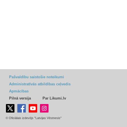
Pašvaldību saistošie noteikumi
Administratīvās atbildības ceļvedis
Apmācības
Pilnā versija
Par Likumi.lv
© Oficiālais izdevējs "Latvijas Vēstnesis"