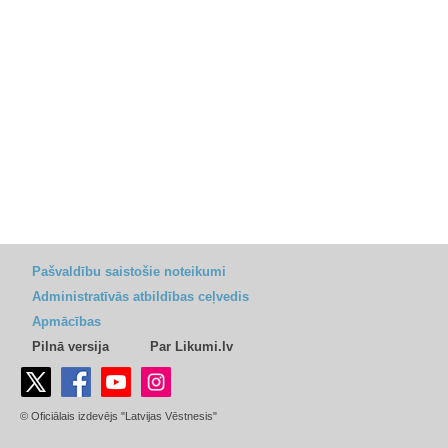
Pašvaldību saistošie noteikumi
Administratīvās atbildības ceļvedis
Apmācības
Pilnā versija
Par Likumi.lv
© Oficiālais izdevējs "Latvijas Vēstnesis"