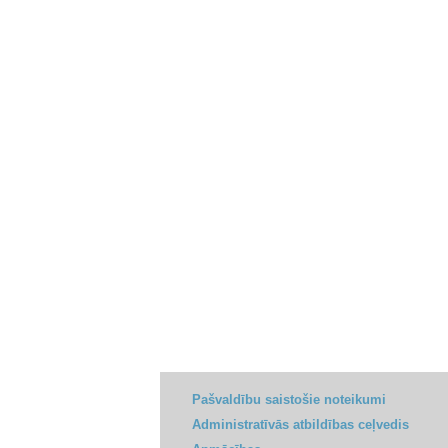
Pašvaldību saistošie noteikumi
Administratīvās atbildības ceļvedis