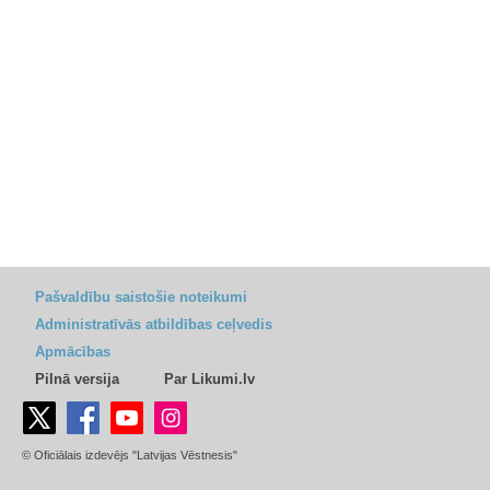
Pašvaldību saistošie noteikumi
Administratīvās atbildības ceļvedis
Apmācības
Pilnā versija
Par Likumi.lv
© Oficiālais izdevējs "Latvijas Vēstnesis"