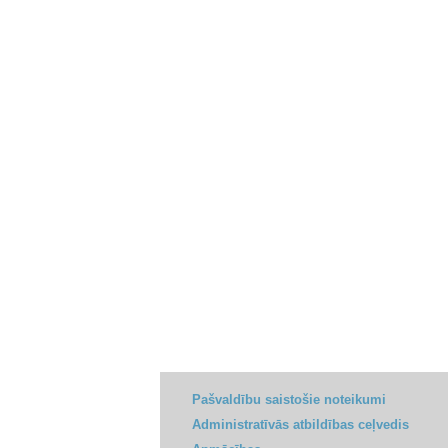
Pašvaldību saistošie noteikumi
Administratīvās atbildības ceļvedis