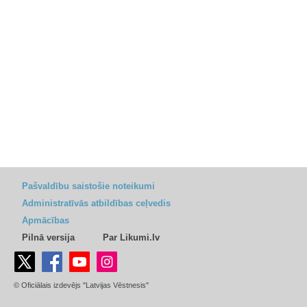
Pašvaldību saistošie noteikumi
Administratīvās atbildības ceļvedis
Apmācības
Pilnā versija
Par Likumi.lv
© Oficiālais izdevējs "Latvijas Vēstnesis"