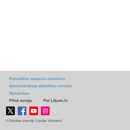
Pašvaldību saistošie noteikumi
Administratīvās atbildības ceļvedis
Apmācības
Pilnā versija
Par Likumi.lv
© Oficiālais izdevējs "Latvijas Vēstnesis"