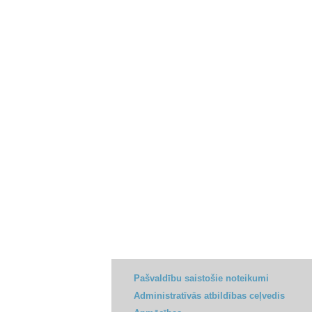
Pašvaldību saistošie noteikumi
Administratīvās atbildības ceļvedis