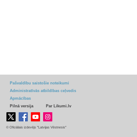
Pašvaldību saistošie noteikumi
Administratīvās atbildības ceļvedis
Apmācības
Pilnā versija
Par Likumi.lv
© Oficiālais izdevējs "Latvijas Vēstnesis"