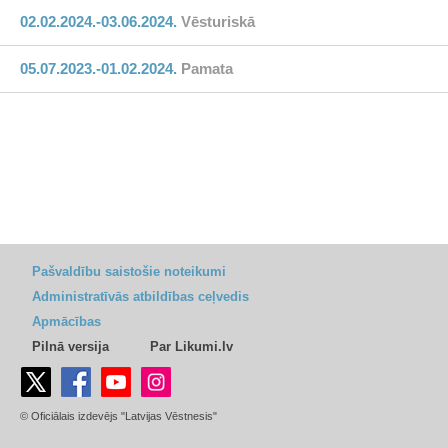
02.02.2024.-03.06.2024.
Vēsturiskā
05.07.2023.-01.02.2024.
Pamata
Pašvaldību saistošie noteikumi
Administratīvās atbildības ceļvedis
Apmācības
Pilnā versija
Par Likumi.lv
© Oficiālais izdevējs "Latvijas Vēstnesis"