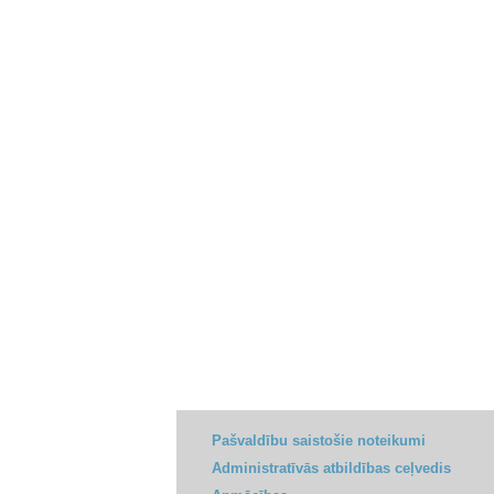
Pašvaldību saistošie noteikumi
Administratīvās atbildības ceļvedis