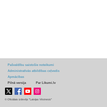
Pašvaldību saistošie noteikumi
Administratīvās atbildības ceļvedis
Apmācības
Pilnā versija
Par Likumi.lv
© Oficiālais izdevējs "Latvijas Vēstnesis"