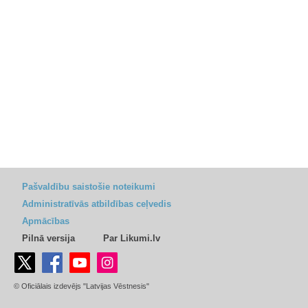
Pašvaldību saistošie noteikumi
Administratīvās atbildības ceļvedis
Apmācības
Pilnā versija
Par Likumi.lv
© Oficiālais izdevējs "Latvijas Vēstnesis"