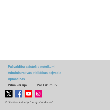
Pašvaldību saistošie noteikumi
Administratīvās atbildības ceļvedis
Apmācības
Pilnā versija
Par Likumi.lv
© Oficiālais izdevējs "Latvijas Vēstnesis"