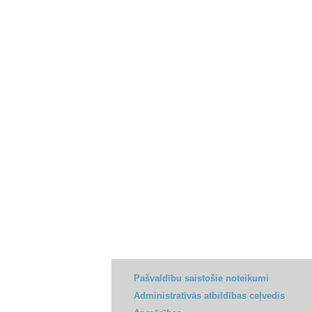
Pašvaldību saistošie noteikumi
Administratīvās atbildības ceļvedis