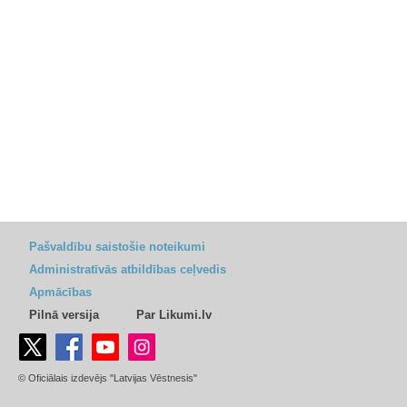
Pašvaldību saistošie noteikumi
Administratīvās atbildības ceļvedis
Apmācības
Pilnā versija
Par Likumi.lv
© Oficiālais izdevējs "Latvijas Vēstnesis"