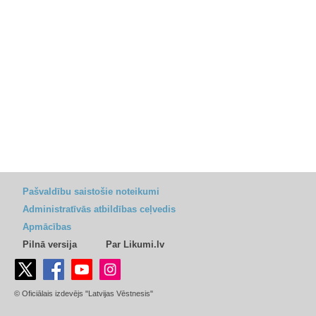
Pašvaldību saistošie noteikumi
Administratīvās atbildības ceļvedis
Apmācības
Pilnā versija
Par Likumi.lv
© Oficiālais izdevējs "Latvijas Vēstnesis"