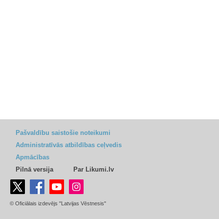
Pašvaldību saistošie noteikumi
Administratīvās atbildības ceļvedis
Apmācības
Pilnā versija
Par Likumi.lv
© Oficiālais izdevējs "Latvijas Vēstnesis"