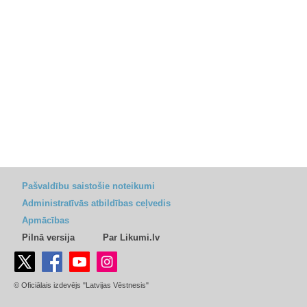
Pašvaldību saistošie noteikumi
Administratīvās atbildības ceļvedis
Apmācības
Pilnā versija
Par Likumi.lv
© Oficiālais izdevējs "Latvijas Vēstnesis"